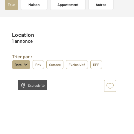
Tous
Maison
Appartement
Autres
Location
1 annonce
Trier par :
Date
Prix
Surface
Exclusivité
DPE
Exclusivité