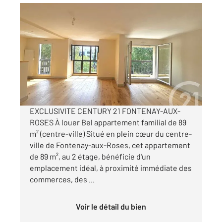
FONTENAY AUX ROSES 92
2
89 m
, 4 pièces
Ref : 1019
Appartement F4 à louer
1 866 €
par mois charges comprises
EXCLUSIVITE CENTURY 21 FONTENAY-AUX-
ROSES À louer Bel appartement familial de 89
m² (centre-ville) Situé en plein cœur du centre-
ville de Fontenay-aux-Roses, cet appartement
de 89 m², au 2 étage, bénéficie d'un
emplacement idéal, à proximité immédiate des
commerces, des ...
Voir le détail du bien