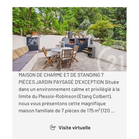
FONTENAY AUX ROSES 92
2
175 m
, 7 pièces
Ref : 1013
Maison à vendre
830 000 €
Visiter le site dédié
MAISON DE CHARME ET DE STANDING 7
PIÈCES JARDIN PAYSAGÉ D'EXCEPTION Située
dans un environnement calme et privilégié à la
limite du Plessis-Robinson (Etang Colbert),
nous vous présentons cette magnifique
maison familiale de 7 pièces de 175 m² (120 ...
Visite virtuelle
360°