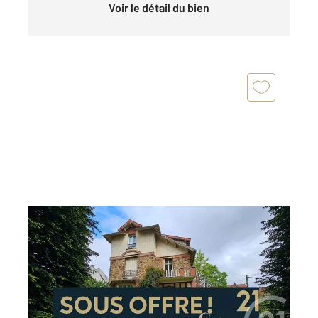
Voir le détail du bien
FONTENAY AUX ROSES 92
2
157 m
, 8 pièces
Ref : 877
Maison à vendre
842 000 €