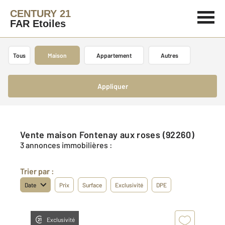
CENTURY 21
FAR Etoiles
Tous
Maison
Appartement
Autres
Appliquer
Vente maison Fontenay aux roses (92260)
3 annonces immobilières :
Trier par :
Date
Prix
Surface
Exclusivité
DPE
Exclusivité