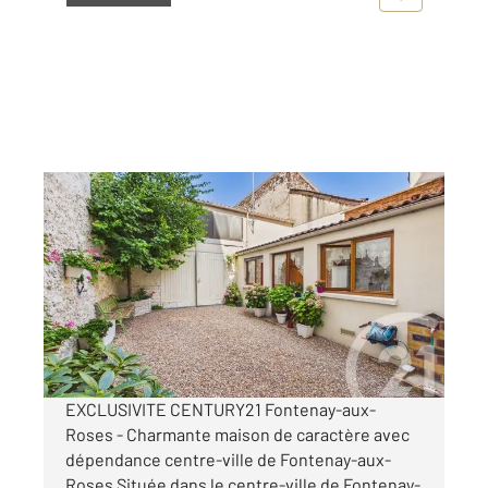
FONTENAY AUX ROSES 92
2
95,42 m
, 4 pièces
Ref : 1014
Maison à vendre
632 000 €
Visiter le site dédié
EXCLUSIVITE CENTURY21 Fontenay-aux-
Roses - Charmante maison de caractère avec
dépendance centre-ville de Fontenay-aux-
Roses Située dans le centre-ville de Fontenay-